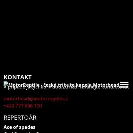
KONTAKT
V případě jakýchkoliv dotazů nás neváhejte kontaktovat
motorhead@motorreptile.cz
+420 777 836 100
REPERTOÁR
Ace of spades